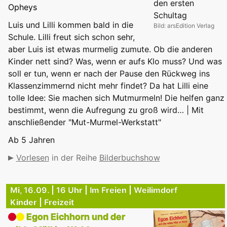
Opheys
Luis und Lilli kommen bald in die
Bild: arsEdition Verlag
Schule. Lilli freut sich schon sehr,
aber Luis ist etwas murmelig zumute. Ob die anderen
Kinder nett sind? Was, wenn er aufs Klo muss? Und was
soll er tun, wenn er nach der Pause den Rückweg ins
Klassenzimmernd nicht mehr findet? Da hat Lilli eine
tolle Idee: Sie machen sich Mutmurmeln! Die helfen ganz
bestimmt, wenn die Aufregung zu groß wird… | Mit
anschließender "Mut-Murmel-Werkstatt"
Ab 5 Jahren
Vorlesen
in der Reihe
Bilderbuchshow
Mi, 16.09. | 16 Uhr | Im Freien | Weilimdorf
Kinder | Freizeit
Egon Eichhorn und der