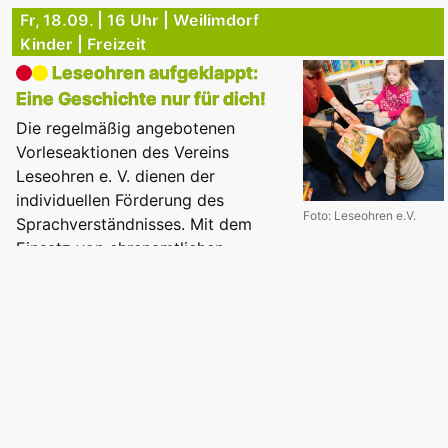
Fr, 18.09. | 16 Uhr | Weilimdorf
Kinder | Freizeit
Leseohren aufgeklappt:
Eine Geschichte nur für dich!
Die regelmäßig angebotenen
Vorleseaktionen des Vereins
Leseohren e. V. dienen der
individuellen Förderung des
Foto: Leseohren e.V.
Sprachverständnisses. Mit dem
Einsatz von ehrenamtlichen
Vorlesepat*innen können Kinder in vertrauter
Atmosphäre und in kleinen Lesekreisen direkt
angesprochen werden. Im persönlichen Bezug kann der
oder die Vorlesende auf die individuelle
Sprachkompetenz der Kinder eingehen.
3 - 6 Jahre
In Zusammenarbeit mit: Leseohren e.V.