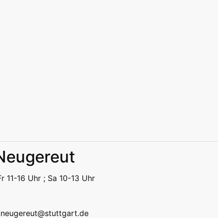
 Neugereut
eizeit
Kitas | Schulen
Alle
r 11-16 Uhr ; Sa 10-13 Uhr
eizeit
Kitas | Schulen
Alle
k.neugereut@stuttgart.de