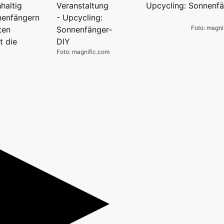
haltig
nenfängern
Foto: magni
ten
t die
Foto: magnific.com