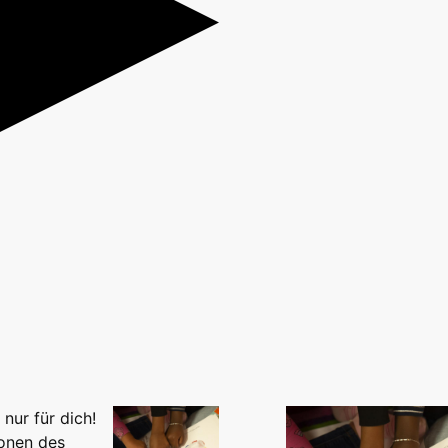
nur für dich!
onen des