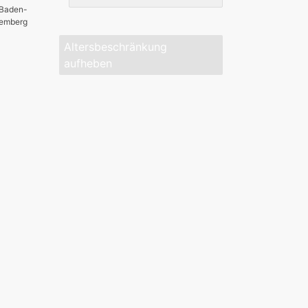
 Baden-
temberg
Altersbeschränkung
aufheben