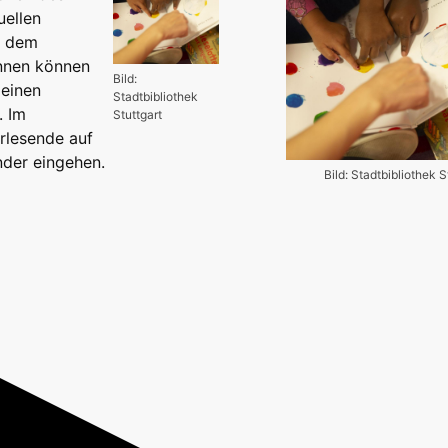
uellen
t dem
innen können
Bild:
leinen
Stadtbibliothek
. Im
Stuttgart
rlesende auf
nder eingehen.
Bild: Stadtbibliothek S