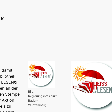
 10
d damit
ibliothek
UF LESEN©.
en an der
Bild:
nen Stempel
Regierungspräsidium
r Aktion
Baden-
Württemberg
eis zu