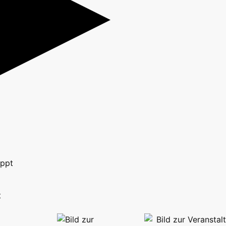
appt
t