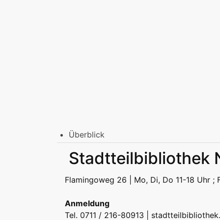
Überblick
Stadtbibliothek am Mailänder Platz
Stadtteilbibliothek
Erwachsene
Jugend | Freizeit
Kinder | Fr
Stadtteilbibliotheken
Flamingoweg 26 | Mo, Di, Do 11-18 Uhr ; F
Erwachsene
Jugend | Freizeit
Kinder | Fr
Podcast
Anmeldung
Tel. 0711 / 216-80913 |
stadtteilbibliothe