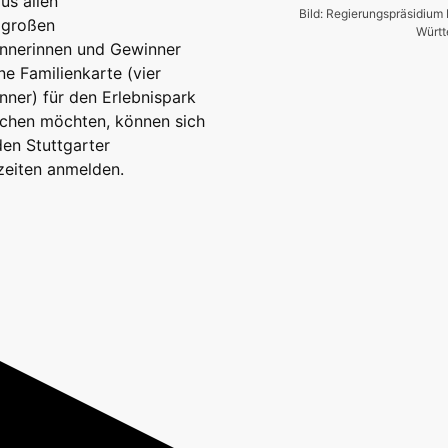
us allen
Bild: Regierungspräsidium
r großen
Würt
innerinnen und Gewinner
e Familienkarte (vier
nner) für den Erlebnispark
machen möchten, können sich
en Stuttgarter
zeiten anmelden.