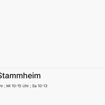
k Stammheim
eizeit
Kitas | Schulen
Alle
hr ; Mi 10-15 Uhr ; Sa 10-13
eizeit
Kitas | Schulen
Alle