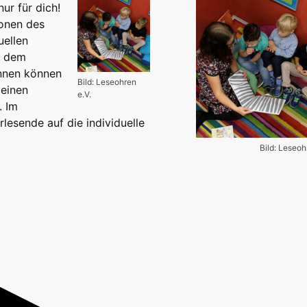
ur für dich!
onen des
uellen
t dem
innen können
Bild: Leseohren
leinen
e.V.
. Im
lesende auf die individuelle
Bild: Leseoh