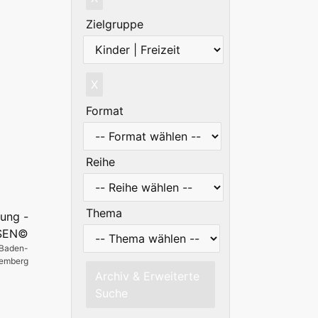
Zielgruppe
X
Format
Reihe
Thema
 Baden-
temberg
Archiv & Erweiterte
Suche