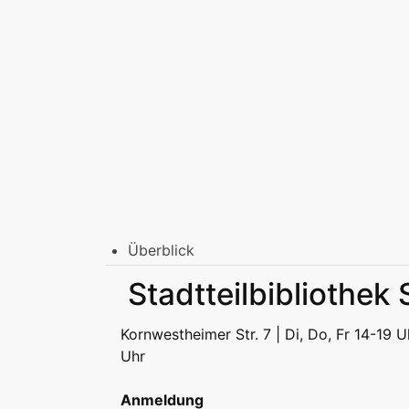
Überblick
Stadtbibliothek am Mailänder Platz
Stadtteilbibliothe
Erwachsene
Jugend | Freizeit
Kinder | Fr
Stadtteilbibliotheken
Kornwestheimer Str. 7 | Di, Do, Fr 14-19 U
Erwachsene
Jugend | Freizeit
Kinder | Fr
Uhr
Podcast
Anmeldung