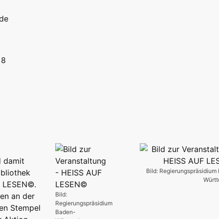
.de
 8
d damit
Bild: Regierungspräsidium
ibliothek
Würt
UF LESEN©.
Bild:
en an der
Regierungspräsidium
nen Stempel
Baden-