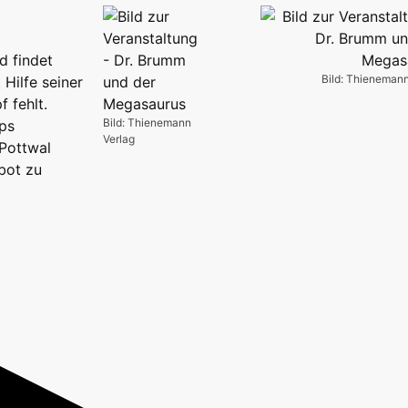
d findet
Bild: Thienemann
Hilfe seiner
 fehlt.
Bild: Thienemann
eps
Verlag
Pottwal
rbot zu