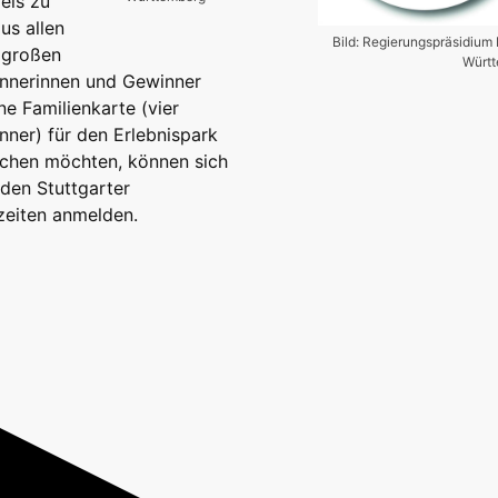
eis zu
us allen
Bild: Regierungspräsidium
r großen
Würt
innerinnen und Gewinner
e Familienkarte (vier
nner) für den Erlebnispark
machen möchten, können sich
den Stuttgarter
zeiten anmelden.