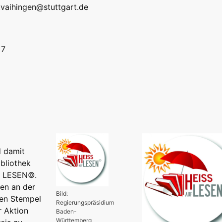
k.vaihingen@stuttgart.de
 7
d damit
ibliothek
UF LESEN©.
en an der
Bild:
nen Stempel
Regierungspräsidium
r Aktion
Baden-
Württemberg