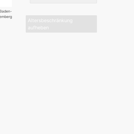
 Baden-
temberg
Altersbeschränkung
aufheben