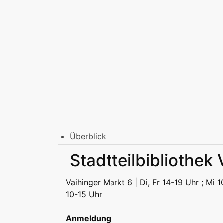
Überblick
Stadtbibliothek am Mailänder Platz
Stadtteilbibliothek
Erwachsene
Jugend | Freizeit
Kinder | Fr
Stadtteilbibliotheken
Vaihinger Markt 6 | Di, Fr 14-19 Uhr ; Mi 
Erwachsene
Jugend | Freizeit
Kinder | Fr
10-15 Uhr
Podcast
Anmeldung