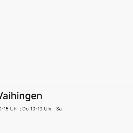
 Vaihingen
eizeit
Kitas | Schulen
Alle
10-15 Uhr ; Do 10-19 Uhr ; Sa
eizeit
Kitas | Schulen
Alle