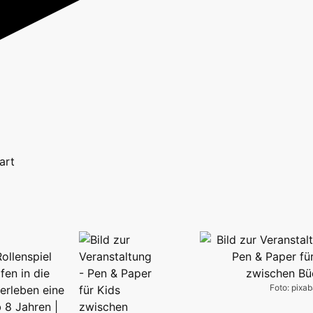
art
ollenspiel
fen in die
Foto: pixa
 erleben eine
 8 Jahren |