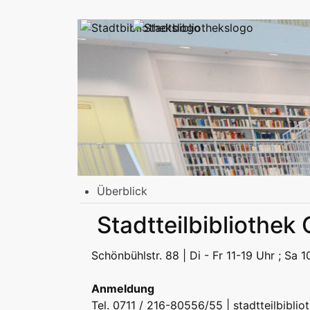
Überblick
Stadtbibliothek am Mailänder Platz
Stadtteilbibliothek 
Erwachsene
Jugend | Freizeit
Kinder | Fr
Stadtteilbibliotheken
Schönbühlstr. 88 | Di - Fr 11-19 Uhr ; Sa 
Erwachsene
Jugend | Freizeit
Kinder | Fr
Podcast
Anmeldung
Tel. 0711 / 216-80556/55 |
stadtteilbibli