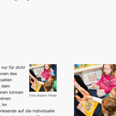
nur für dich!
onen des
duellen
t dem
innen können
Foto: Robert Thiele
leinen
. Im
lesende auf die individuelle