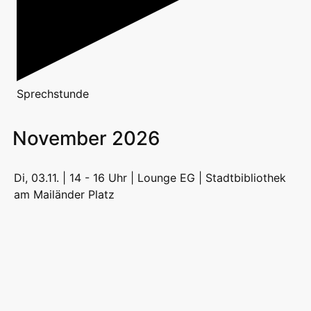
Sprechstunde
November 2026
Di, 03.11. | 14 - 16 Uhr | Lounge EG | Stadtbibliothek
am Mailänder Platz
Jugend | Freizeit
NEET -
Berufsberatung vor
dem Erwerbsleben
mit Zekiye Özer
Foto:
Hallo, ich bin Zekiye
Stadtbibliothek
Özer und
Stuttgart