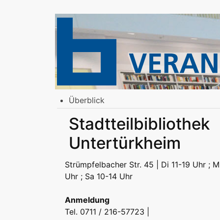
Überblick
Stadtbibliothek am Mailänder Platz
Stadtteilbibliothek
Erwachsene
Jugend | Freizeit
Kinder | Fr
Stadtteilbibliotheken
Untertürkheim
Erwachsene
Jugend | Freizeit
Kinder | Fr
Podcast
Strümpfelbacher Str. 45 | Di 11-19 Uhr ; M
Uhr ; Sa 10-14 Uhr
Anmeldung
Tel. 0711 / 216-57723 |