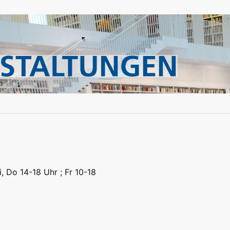
eizeit
Kitas | Schulen
Alle
eizeit
Kitas | Schulen
Alle
i, Do 14-18 Uhr ; Fr 10-18