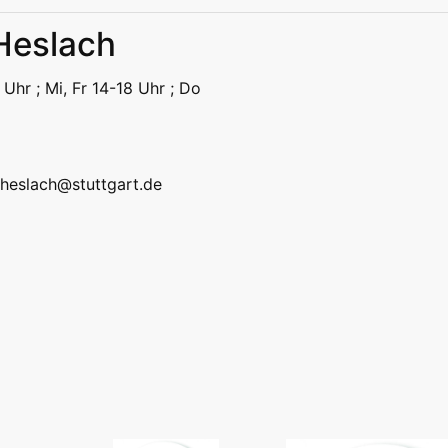
 Heslach
eizeit
Kitas | Schulen
Alle
 Uhr ; Mi, Fr 14-18 Uhr ; Do
eizeit
Kitas | Schulen
Alle
k.heslach@stuttgart.de