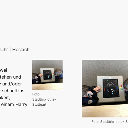
8 Uhr | Heslach
zwei
stehen und
e und/oder
schnell ins
Foto:
keit,
Stadtbibliothek
n einem Harry
Stuttgart
Foto: Stadtbibliothek S