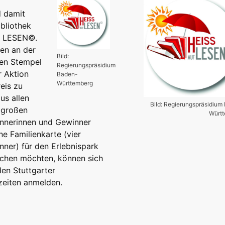
d damit
ibliothek
UF LESEN©.
en an der
Bild:
nen Stempel
Regierungspräsidium
r Aktion
Baden-
Württemberg
eis zu
us allen
Bild: Regierungspräsidium
r großen
Würt
innerinnen und Gewinner
e Familienkarte (vier
nner) für den Erlebnispark
machen möchten, können sich
en Stuttgarter
zeiten anmelden.