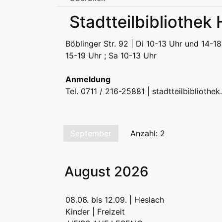
Stadtbibliothek am Mailänder Platz
Stadtteilbibliothek
Erwachsene
Jugend | Freizeit
Kinder | Fr
Stadtteilbibliotheken
Böblinger Str. 92 | Di 10-13 Uhr und 14-18
Erwachsene
Jugend | Freizeit
Kinder | Fr
15-19 Uhr ; Sa 10-13 Uhr
Podcast
Anmeldung
Tel. 0711 / 216-25881 |
stadtteilbibliothe
September
Anzahl: 2
August 2026
08.06. bis 12.09. | Heslach
Kinder | Freizeit