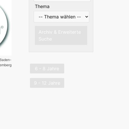
Thema
Archiv & Erweiterte
Suche
 Baden-
temberg
6 - 8 Jahre
9 - 12 Jahre