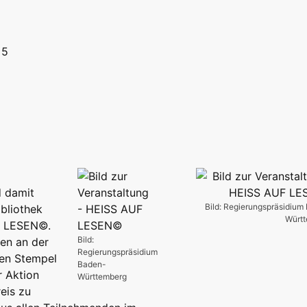
 5
d damit
Bild: Regierungspräsidium
ibliothek
Würt
UF LESEN©.
Bild:
en an der
Regierungspräsidium
nen Stempel
Baden-
r Aktion
Württemberg
eis zu