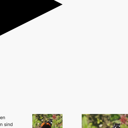
uen
en sind