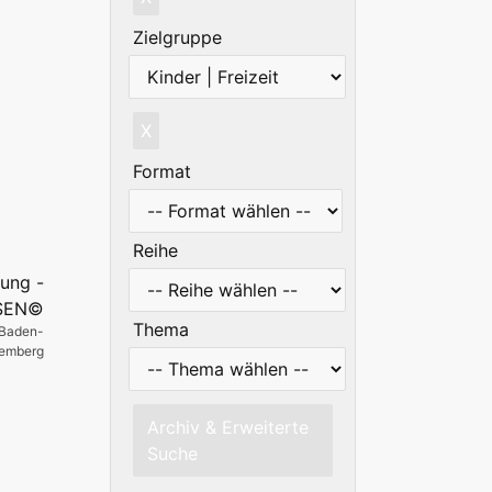
Zielgruppe
X
Format
Reihe
Thema
 Baden-
temberg
Archiv & Erweiterte
Suche