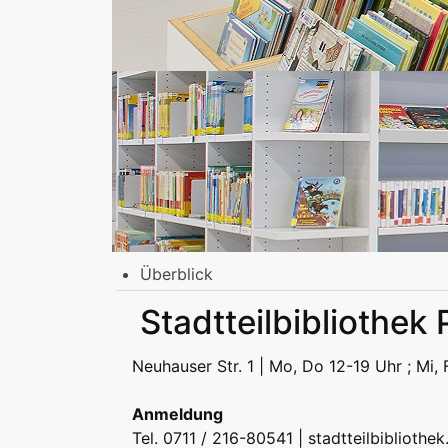
Überblick
Stadtbibliothek am Mailänder Platz
Stadtteilbibliothek 
Erwachsene
Jugend | Freizeit
Kinder | Fr
Stadtteilbibliotheken
Neuhauser Str. 1 | Mo, Do 12-19 Uhr ; Mi, 
Erwachsene
Jugend | Freizeit
Kinder | Fr
Podcast
Anmeldung
Tel. 0711 / 216-80541 |
stadtteilbibliothe