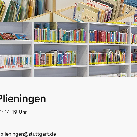
Plieningen
eizeit
Kitas | Schulen
Alle
Fr 14-19 Uhr
eizeit
Kitas | Schulen
Alle
k.plieningen@stuttgart.de