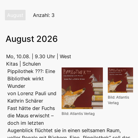
August
Anzahl: 3
August 2026
Mo, 10.08. | 9.30 Uhr | West
Kitas | Schulen
Pippilothek ???: Eine
Bibliothek wirkt
Wunder
von Lorenz Pauli und
Bild: Atlantis
Kathrin Schärer
Verlag
Fast hätte der Fuchs
Bild: Atlantis Verlag
die Maus erwischt –
doch im letzten
Augenblick flüchtet sie in einen seltsamen Raum,
voller Regale mit Büchern. Eine „Pippilothek“ soll das