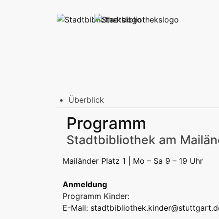
Überblick
Stadtbibliothek am Mailänder Platz
Programm
Erwachsene
Jugend | Freizeit
Kinder | Fr
Stadtteilbibliotheken
Stadtbibliothek am Mailän
Erwachsene
Jugend | Freizeit
Kinder | Fr
Podcast
Mailänder Platz 1 | Mo – Sa 9 – 19 Uhr
Anmeldung
Programm Kinder:
E-Mail:
stadtbibliothek.kinder@stuttgart.d