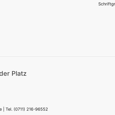
Schrift
eizeit
Kitas | Schulen
Alle
der Platz
eizeit
Kitas | Schulen
Alle
e
| Tel. (0711) 216-96552