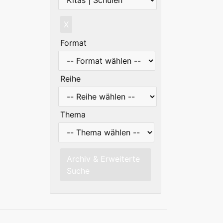
X
Format
Reihe
Thema
Archiv & Erweiterte
Suche