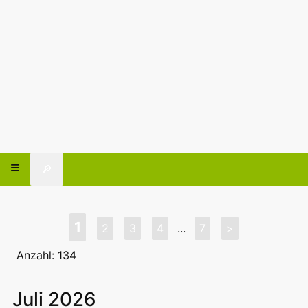
🔎
1
2
3
4
...
7
>
Anzahl: 134
Juli 2026