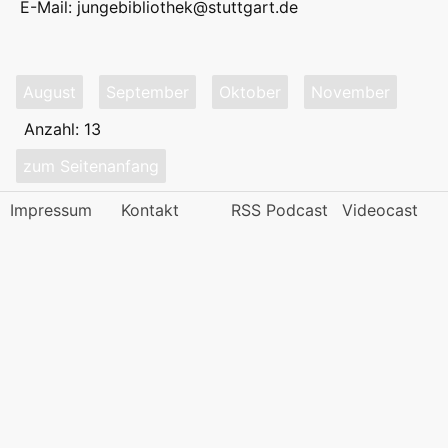
E-Mail:
jungebibliothek@stuttgart.de
August
September
Oktober
November
Anzahl: 13
zum Seitenanfang
Impressum
Kontakt
RSS Podcast
Videocast