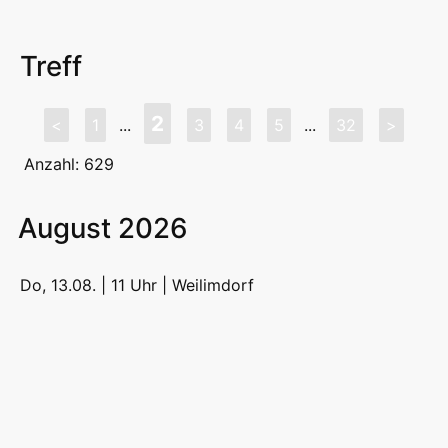
Treff
2
<
1
...
3
4
5
...
32
>
Anzahl: 629
August 2026
Do, 13.08. | 11 Uhr |
Weilimdorf