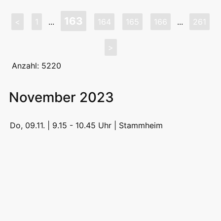
163
<
1
...
164
165
166
...
261
>
Anzahl: 5220
November 2023
Do, 09.11. | 9.15 - 10.45 Uhr |
Stammheim