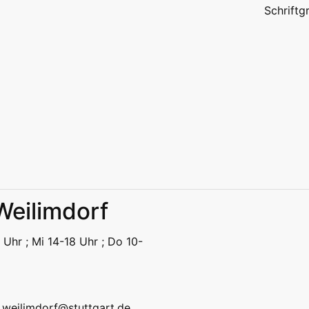
Schrift
 Weilimdorf
eizeit
Kitas | Schulen
Alle
 Uhr ; Mi 14-18 Uhr ; Do 10-
eizeit
Kitas | Schulen
Alle
k.weilimdorf@stuttgart.de