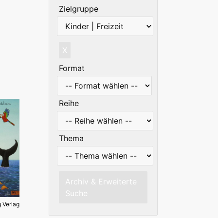
Zielgruppe
X
Format
Reihe
Thema
Archiv & Erweiterte
Suche
g Verlag