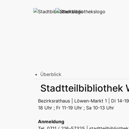
Überblick
Stadtbibliothek am Mailänder Platz
Stadtteilbibliothek
Erwachsene
Jugend | Freizeit
Kinder | Fr
Stadtteilbibliotheken
Bezirksrathaus | Löwen-Markt 1 | Di 14-19
Erwachsene
Jugend | Freizeit
Kinder | Fr
18 Uhr ; Fr 11-19 Uhr ; Sa 10-13 Uhr
Podcast
Anmeldung
Tel. 0711 / 216-57325 |
stadtteilbibliothe