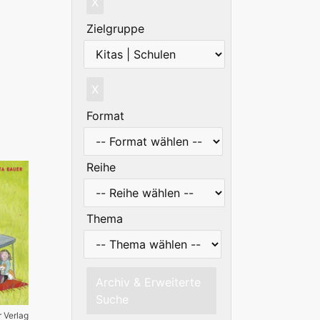
X
Zielgruppe
X
Format
Reihe
Thema
Archiv & Erweiterte
Suche
r Verlag