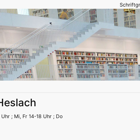
Schrift
 Heslach
eizeit
Kitas | Schulen
Alle
 Uhr ; Mi, Fr 14-18 Uhr ; Do
eizeit
Kitas | Schulen
Alle