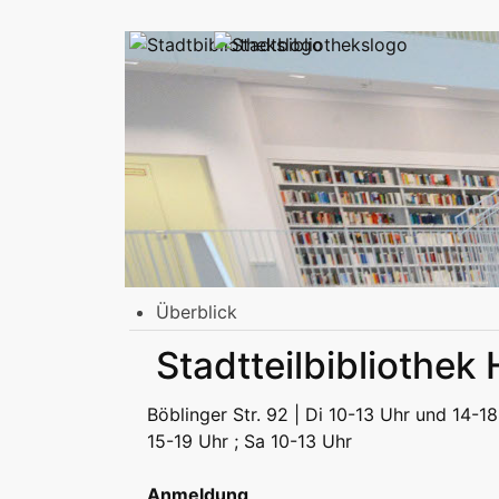
Überblick
Stadtbibliothek am Mailänder Platz
Stadtteilbibliothek
Erwachsene
Jugend | Freizeit
Kinder | Fr
Stadtteilbibliotheken
Böblinger Str. 92 | Di 10-13 Uhr und 14-18
Erwachsene
Jugend | Freizeit
Kinder | Fr
15-19 Uhr ; Sa 10-13 Uhr
Podcast
Anmeldung