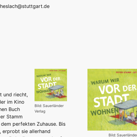
k.heslach@stuttgart.de
t und riecht,
der im Kino
Bild: Sauerländer
chen Buch
Verlag
ter Stamm
h dem perfekten Zuhause. Bis
, erprobt sie allerhand
Bild: Sauerlände