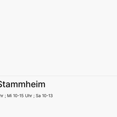
k Stammheim
eizeit
Kitas | Schulen
Alle
hr ; Mi 10-15 Uhr ; Sa 10-13
eizeit
Kitas | Schulen
Alle