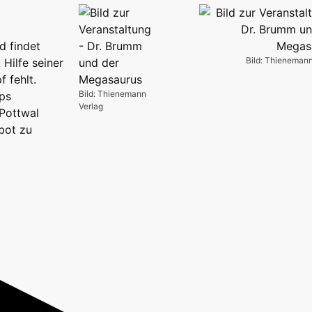
d findet
Bild: Thienemann
Hilfe seiner
 fehlt.
Bild: Thienemann
eps
Verlag
Pottwal
rbot zu