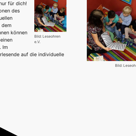
ur für dich!
onen des
uellen
t dem
innen können
Bild: Leseohren
leinen
e.V.
. Im
lesende auf die individuelle
Bild: Leseoh