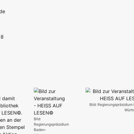
.de
 8
d damit
Bild: Regierungspräsidium
ibliothek
Würt
UF LESEN©.
Bild:
en an der
Regierungspräsidium
nen Stempel
Baden-