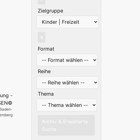
Zielgruppe
X
Format
Reihe
Thema
 Baden-
temberg
Archiv & Erweiterte
Suche