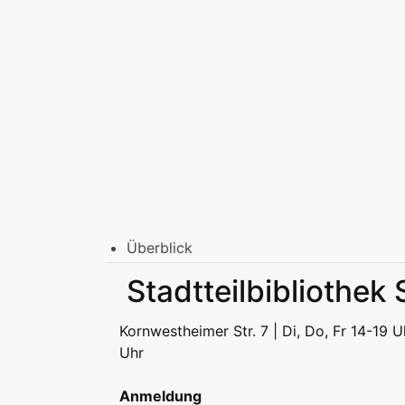
Überblick
Stadtbibliothek am Mailänder Platz
Stadtteilbibliothe
Erwachsene
Jugend | Freizeit
Kinder | Fr
Stadtteilbibliotheken
Kornwestheimer Str. 7 | Di, Do, Fr 14-19 U
Erwachsene
Jugend | Freizeit
Kinder | Fr
Uhr
Podcast
Anmeldung