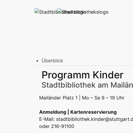
Überblick
Stadtbibliothek am Mailänder Platz
Programm Kinder
Erwachsene
Jugend | Freizeit
Kinder | Fr
Stadtteilbibliotheken
Stadtbibliothek am Mailän
Erwachsene
Jugend | Freizeit
Kinder | Fr
Podcast
Mailänder Platz 1 | Mo – Sa 9 – 19 Uhr
Anmeldung | Kartenreservierung
E-Mail:
stadtbibliothek.kinder@stuttgart.
oder 216-91100