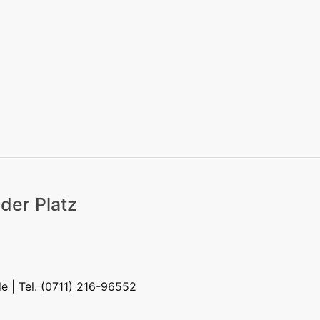
eizeit
Kitas | Schulen
Alle
der Platz
eizeit
Kitas | Schulen
Alle
de
| Tel. (0711) 216-96552