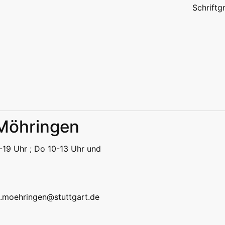
Schrift
 Möhringen
eizeit
Kitas | Schulen
Alle
14-19 Uhr ; Do 10-13 Uhr und
eizeit
Kitas | Schulen
Alle
ek.moehringen@stuttgart.de