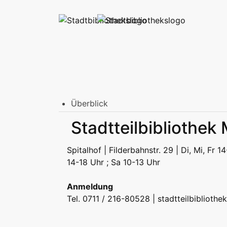
Überblick
Stadtbibliothek am Mailänder Platz
Stadtteilbibliothek
Erwachsene
Jugend | Freizeit
Kinder | Fr
Stadtteilbibliotheken
Spitalhof | Filderbahnstr. 29 | Di, Mi, Fr 
Erwachsene
Jugend | Freizeit
Kinder | Fr
14-18 Uhr ; Sa 10-13 Uhr
Podcast
Anmeldung
Tel. 0711 / 216-80528 |
stadtteilbiblioth