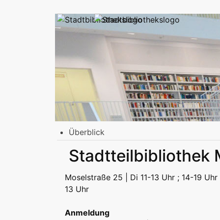
Überblick
Stadtbibliothek am Mailänder Platz
Stadtteilbibliothek
Erwachsene
Jugend | Freizeit
Kinder | Fr
Stadtteilbibliotheken
Moselstraße 25 | Di 11-13 Uhr ; 14-19 Uhr 
Erwachsene
Jugend | Freizeit
Kinder | Fr
13 Uhr
Podcast
Anmeldung