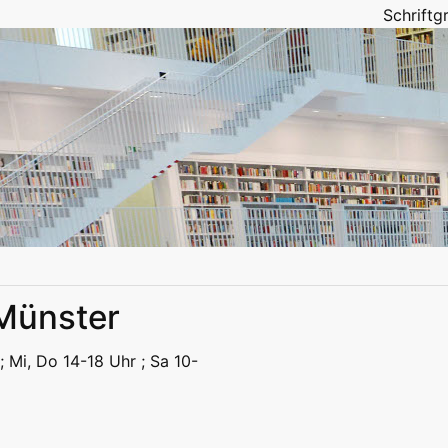
Schrift
 Münster
eizeit
Kitas | Schulen
Alle
; Mi, Do 14-18 Uhr ; Sa 10-
eizeit
Kitas | Schulen
Alle