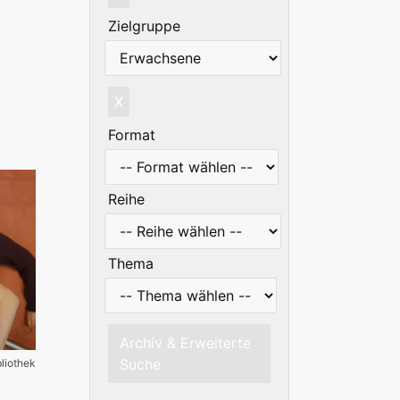
Zielgruppe
X
Format
Reihe
Thema
Archiv & Erweiterte
Suche
bliothek