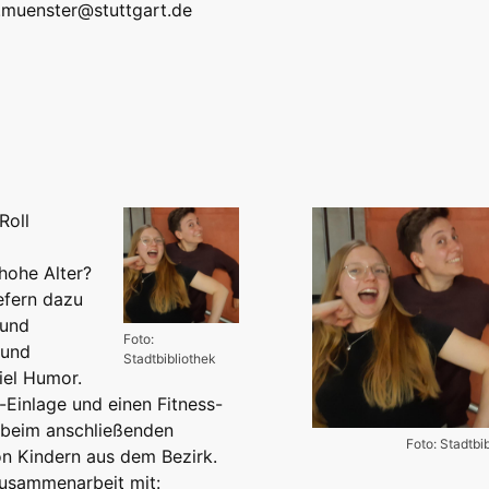
k.muenster@stuttgart.de
Roll
 hohe Alter?
efern dazu
 und
Foto:
 und
Stadtbibliothek
iel Humor.
-Einlage und einen Fitness-
 beim anschließenden
Foto: Stadtbi
on Kindern aus dem Bezirk.
 Zusammenarbeit mit: