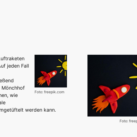
Luftraketen
uf jeden Fall
ießend
em Mönchhof
Foto: freepik.com
hen, wie
ale
mgetüftelt werden kann.
Foto: fre