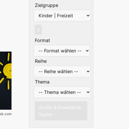
Zielgruppe
X
Format
Reihe
Thema
Archiv & Erweiterte
Suche
epik.com