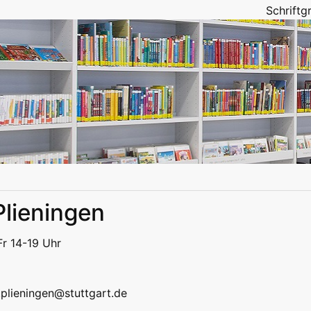
Schrift
Plieningen
eizeit
Kitas | Schulen
Alle
Fr 14-19 Uhr
eizeit
Kitas | Schulen
Alle
k.plieningen@stuttgart.de