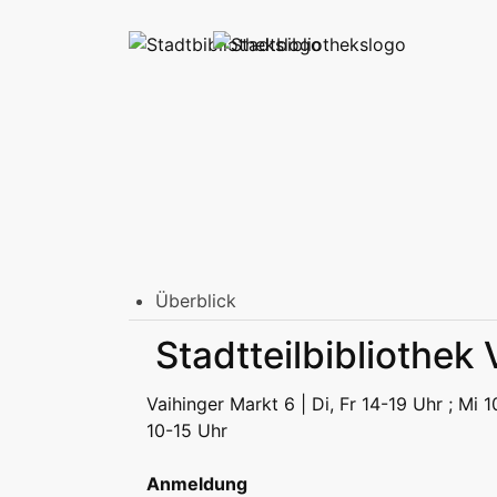
Überblick
Stadtbibliothek am Mailänder Platz
Stadtteilbibliothek
Erwachsene
Jugend | Freizeit
Kinder | Fr
Stadtteilbibliotheken
Vaihinger Markt 6 | Di, Fr 14-19 Uhr ; Mi 
Erwachsene
Jugend | Freizeit
Kinder | Fr
10-15 Uhr
Podcast
Anmeldung