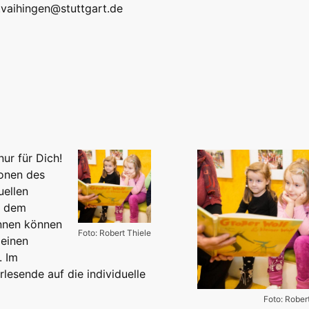
k.vaihingen@stuttgart.de
ur für Dich!
onen des
uellen
t dem
innen können
Foto: Robert Thiele
leinen
. Im
lesende auf die individuelle
Foto: Rober