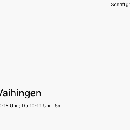
Schrift
 Vaihingen
eizeit
Kitas | Schulen
Alle
10-15 Uhr ; Do 10-19 Uhr ; Sa
eizeit
Kitas | Schulen
Alle