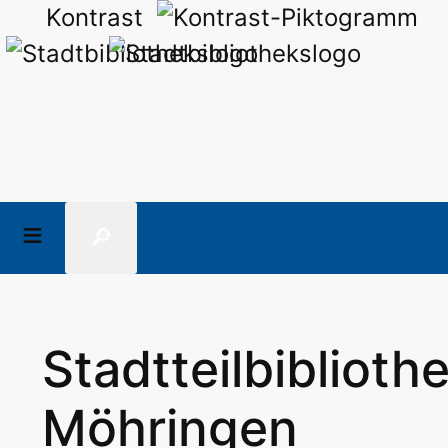
Kontrast
🔎
Stadtteilbiblioth
Möhringen