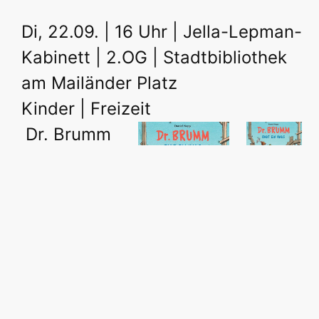
Di, 22.09. | 16 Uhr | Jella-Lepman-
Kabinett | 2.OG | Stadtbibliothek
am Mailänder Platz
Kinder | Freizeit
Dr. Brumm
baut ein
Haus
Foto:
von Daniel
Thieneman
Foto:
Verlag
Napp
Thienemann
mehr...
Verlag