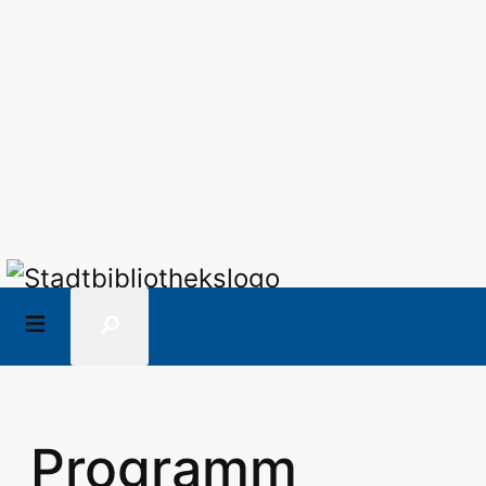
🔎
Programm