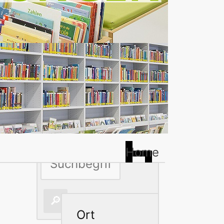
Home
le
Ort
le