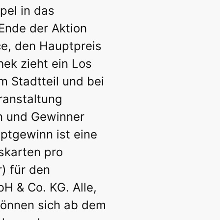
el in das
Ende der Aktion
ce, den Hauptpreis
hek zieht ein Los
m Stadtteil und bei
ranstaltung
n und Gewinner
tgewinn ist eine
tskarten pro
) für den
bH & Co. KG. Alle,
können sich ab dem