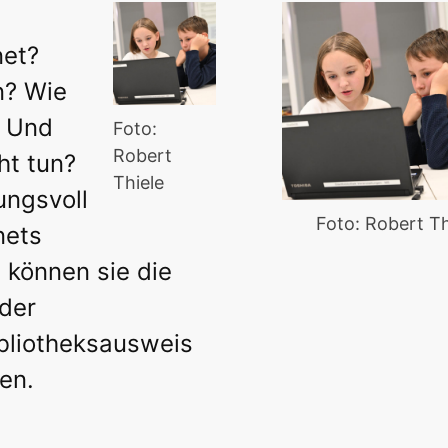
net?
n? Wie
? Und
Foto:
Robert
ht tun?
Thiele
ungsvoll
Foto: Robert Th
nets
können sie die
der
ibliotheksausweis
en.