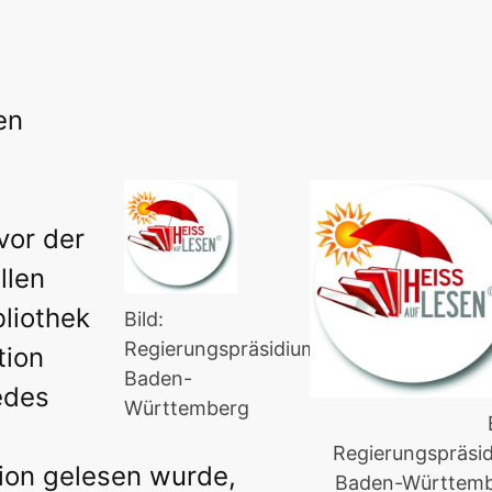
en
vor der
llen
bliothek
Bild:
Regierungspräsidium
tion
Baden-
edes
Württemberg
Regierungspräsi
ion gelesen wurde,
Baden-Württem