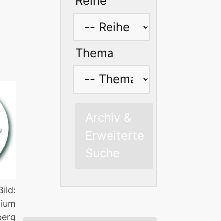
Reihe
Thema
Archiv &
Erweiterte
Suche
Bild:
dium
berg