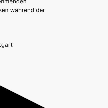
lnehmenden
eken während der
.
tgart