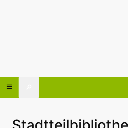
🔎
Stadtteilbiblioth