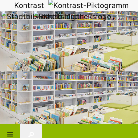
Kontrast
🔎