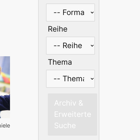
Reihe
Thema
Archiv &
Erweiterte
Suche
iele