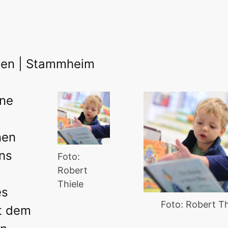
reien | Stammheim
ine
nen
ns
Foto:
Robert
Thiele
es
Foto: Robert Th
t dem