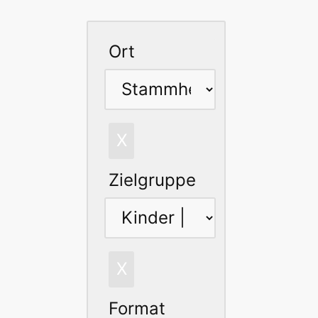
le
Ort
le
X
Zielgruppe
X
Format