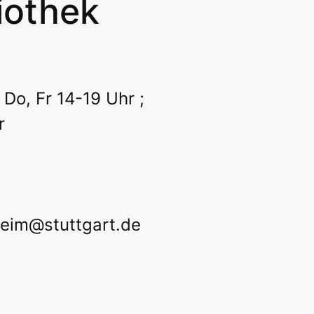
liothek
zeit
Kinder | Freizeit
Kitas | Schulen
Al
zeit
Kinder | Freizeit
Kitas | Schulen
Al
 Do, Fr 14-19 Uhr ;
r
heim@stuttgart.de