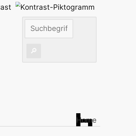
rast
Home