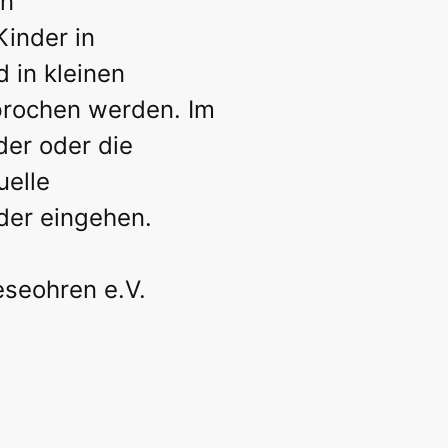
en
inder in
 in kleinen
prochen werden. Im
der oder die
uelle
der eingehen.
eseohren e.V.