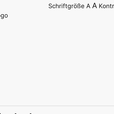
A
Schriftgröße
A
Kont
nder Platz