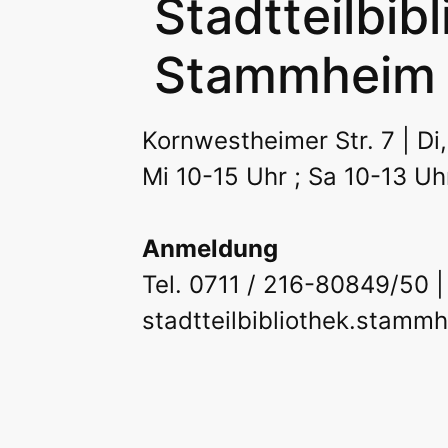
Stadtteilbib
Erwachsene
Jugend | Frei
Stadtteilbibliotheken
Stammheim
Erwachsene
Jugend | Frei
Podcast
Kornwestheimer Str. 7 | Di,
Mi 10-15 Uhr ; Sa 10-13 Uh
Anmeldung
Tel. 0711 / 216-80849/50 |
stadtteilbibliothek.stamm