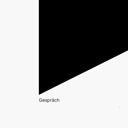
Gespräch
Audio-Mitschnitt der Veranstaltung (Daue
MP3 in neuem Fenster öffnen
|
Downloa