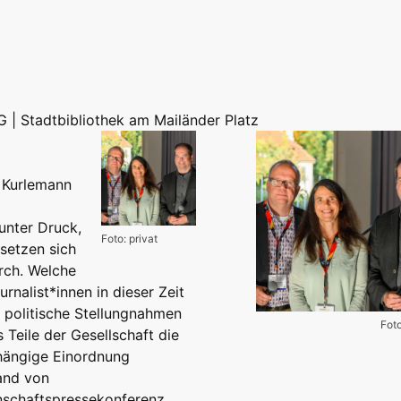
G | Stadtbibliothek am Mailänder Platz
 Kurlemann
unter Druck,
Foto: privat
 setzen sich
rch. Welche
rnalist*innen in dieser Zeit
t politische Stellungnahmen
Foto
 Teile der Gesellschaft die
bhängige Einordnung
and von
enschaftspressekonferenz