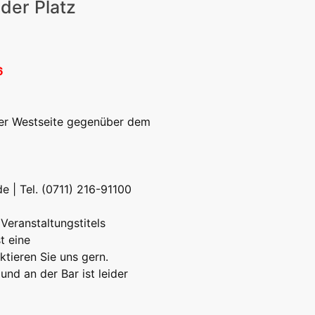
der Platz
eizeit
Kitas | Schulen
Alle
6
 der Westseite gegenüber dem
de
| Tel. (0711) 216-91100
Veranstaltungstitels
t eine
tieren Sie uns gern.
und an der Bar ist leider