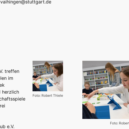
k.vaihingen@stuttgart.de
V. treffen
len im
hek
 herzlich
Foto: Robert Thiele
haftsspiele
rei
Foto: Rober
ub e.V.