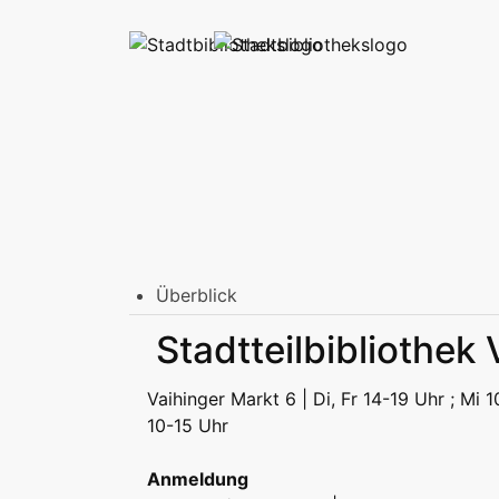
Überblick
Stadtbibliothek am Mailänder Platz
Stadtteilbibliothek
Erwachsene
Jugend | Freizeit
Kinder | Fr
Stadtteilbibliotheken
Vaihinger Markt 6 | Di, Fr 14-19 Uhr ; Mi 
Erwachsene
Jugend | Freizeit
Kinder | Fr
10-15 Uhr
Podcast
Anmeldung