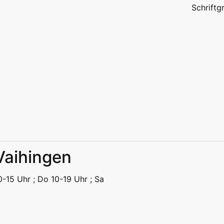
Schrift
 Vaihingen
eizeit
Kitas | Schulen
Alle
10-15 Uhr ; Do 10-19 Uhr ; Sa
eizeit
Kitas | Schulen
Alle