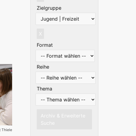
Zielgruppe
X
Format
Reihe
Thema
Archiv & Erweiterte
Suche
t Thiele