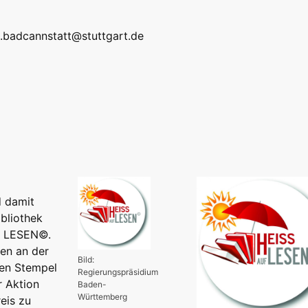
ek.badcannstatt@stuttgart.de
d damit
ibliothek
UF LESEN©.
en an der
Bild:
nen Stempel
Regierungspräsidium
r Aktion
Baden-
Württemberg
eis zu