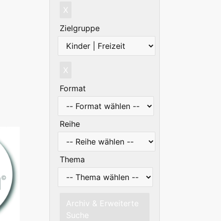
X
Zielgruppe
X
Format
Reihe
Thema
Archiv & Erweiterte
Suche