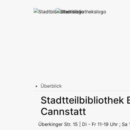
Überblick
Stadtbibliothek am Mailänder Platz
Stadtteilbibliothek
Erwachsene
Jugend | Freizeit
Kinder | Fr
Stadtteilbibliotheken
Cannstatt
Erwachsene
Jugend | Freizeit
Kinder | Fr
Podcast
Überkinger Str. 15 | Di - Fr 11-19 Uhr ; Sa