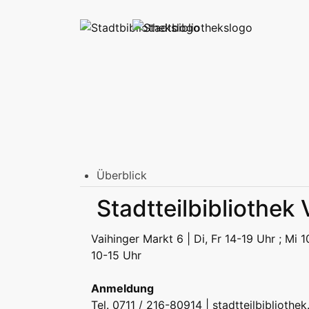
Überblick
Stadtbibliothek am Mailänder Platz
Stadtteilbibliothek
Erwachsene
Jugend | Freizeit
Kinder | Fr
Stadtteilbibliotheken
Vaihinger Markt 6 | Di, Fr 14-19 Uhr ; Mi 
Erwachsene
Jugend | Freizeit
Kinder | Fr
10-15 Uhr
Podcast
Anmeldung
Tel. 0711 / 216-80914 |
stadtteilbibliothe