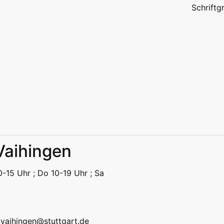
Schrift
 Vaihingen
eizeit
Kitas | Schulen
Alle
10-15 Uhr ; Do 10-19 Uhr ; Sa
eizeit
Kitas | Schulen
Alle
k.vaihingen@stuttgart.de