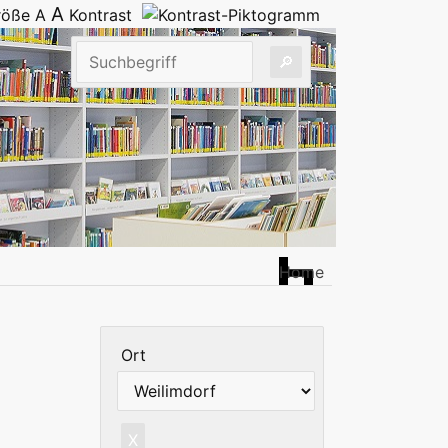
A
größe
A
Kontrast
Home
Ort
X