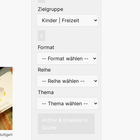
Zielgruppe
X
Format
Reihe
Thema
Archiv & Erweiterte
Suche
tuttgart