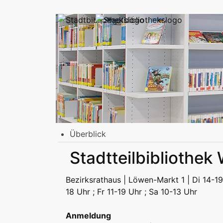
Überblick
Stadtbibliothek am Mailänder Platz
Stadtteilbibliothek
Erwachsene
Jugend | Freizeit
Kinder | Fr
Stadtteilbibliotheken
Bezirksrathaus | Löwen-Markt 1 | Di 14-19
Erwachsene
Jugend | Freizeit
Kinder | Fr
18 Uhr ; Fr 11-19 Uhr ; Sa 10-13 Uhr
Podcast
Anmeldung