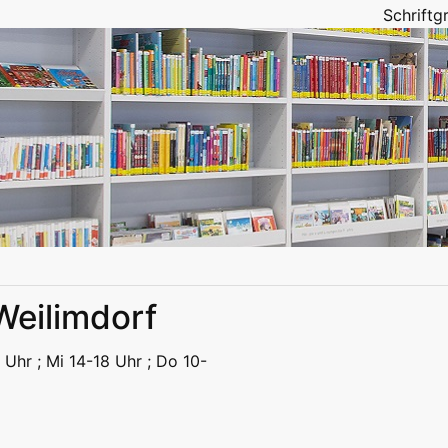
Schrift
 Weilimdorf
eizeit
Kitas | Schulen
Alle
 Uhr ; Mi 14-18 Uhr ; Do 10-
eizeit
Kitas | Schulen
Alle