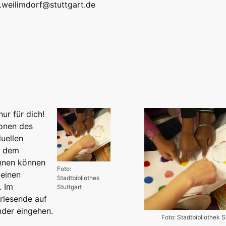
k.weilimdorf@stuttgart.de
ur für dich!
onen des
duellen
t dem
innen können
Foto:
leinen
Stadtbibliothek
. Im
Stuttgart
rlesende auf
nder eingehen.
Foto: Stadtbibliothek S