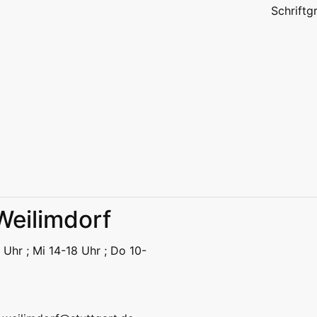
Schrift
 Weilimdorf
eizeit
Kitas | Schulen
Alle
 Uhr ; Mi 14-18 Uhr ; Do 10-
eizeit
Kitas | Schulen
Alle