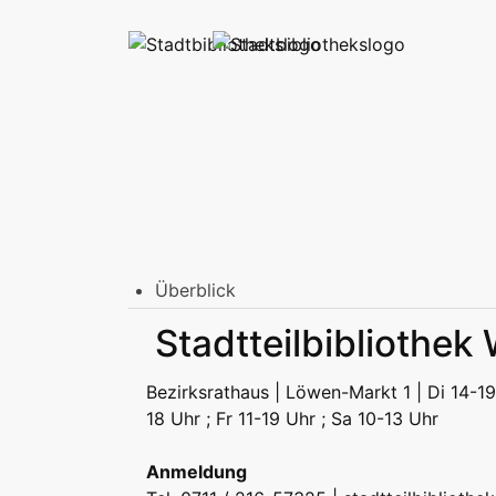
Überblick
Stadtbibliothek am Mailänder Platz
Stadtteilbibliothek
Erwachsene
Jugend | Freizeit
Kinder | Fr
Stadtteilbibliotheken
Bezirksrathaus | Löwen-Markt 1 | Di 14-19
Erwachsene
Jugend | Freizeit
Kinder | Fr
18 Uhr ; Fr 11-19 Uhr ; Sa 10-13 Uhr
Podcast
Anmeldung