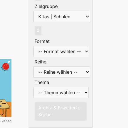
Zielgruppe
X
Format
Reihe
Thema
Archiv & Erweiterte
Suche
h Verlag