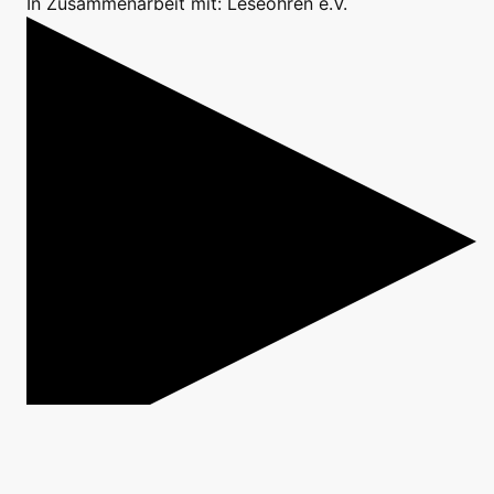
In Zusammenarbeit mit: Leseohren e.V.
Vorlesen
in der Reihe
Leseohren aufgeklappt