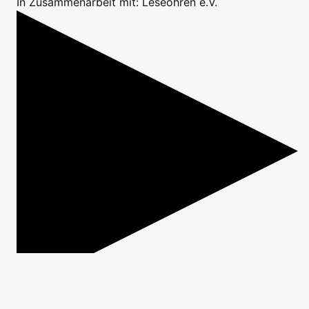
In Zusammenarbeit mit: Leseohren e.V.
Vorlesen
in der Reihe
Leseohren aufgeklappt