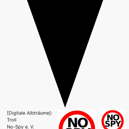
[Digitale Albträume]:
Troll
No-Spy e. V.