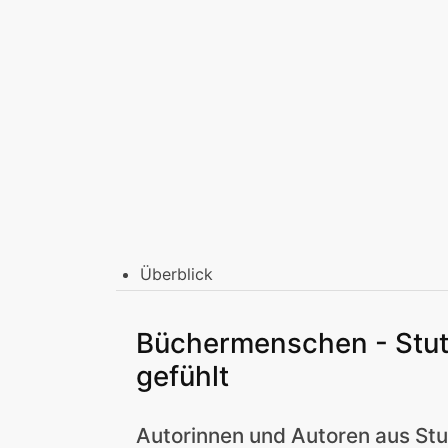
Überblick
Stadtbibliothek am Mailänder Platz
Erwachsene
Jugend | Freizeit
Kinder | Fr
Büchermenschen - Stut
Stadtteilbibliotheken
gefühlt
Erwachsene
Jugend | Freizeit
Kinder | Fr
Podcast
Autorinnen und Autoren aus Stu