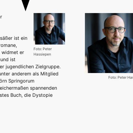
r
säßer ist ein
dromane,
Foto: Peter
r widmet er
Hassiepen
und ist
er jugendlichen Zielgruppe.
unter anderem als Mitglied
Foto: Peter Ha
Björn Springorum
gleichermaßen spannenden
ustes Buch, die Dystopie