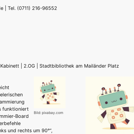
de
| Tel. (0711) 216-96552
-Kabinett | 2.OG | Stadtbibliothek am Mailänder Platz
eicht
elerischen
rammierung
 funktioniert
Bild: pixabay.com
rammier-Board
erbefehle
nks und rechts um 90°“,