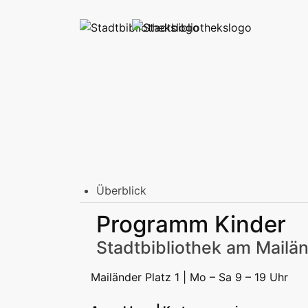
Überblick
Stadtbibliothek am Mailänder Platz
Programm Kinder
Erwachsene
Jugend | Freizeit
Kinder | Fr
Stadtteilbibliotheken
Stadtbibliothek am Mailän
Erwachsene
Jugend | Freizeit
Kinder | Fr
Podcast
Mailänder Platz 1 | Mo – Sa 9 – 19 Uhr