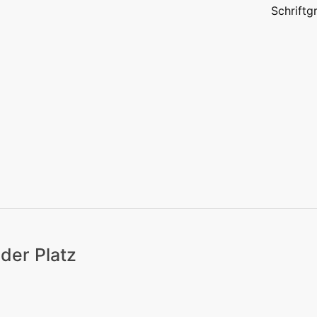
Schrift
eizeit
Kitas | Schulen
Alle
der Platz
eizeit
Kitas | Schulen
Alle