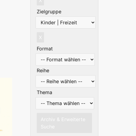
X
Zielgruppe
X
Format
Reihe
Thema
Archiv & Erweiterte
Suche