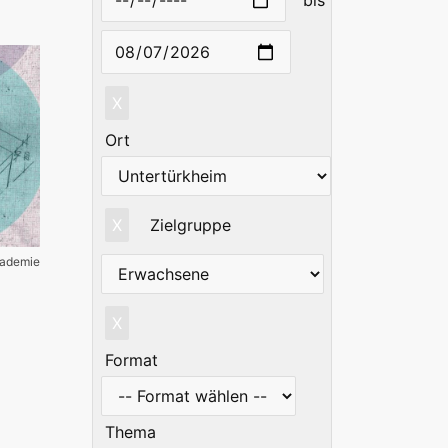
bis
X
Ort
X
Zielgruppe
kademie
X
Format
Thema