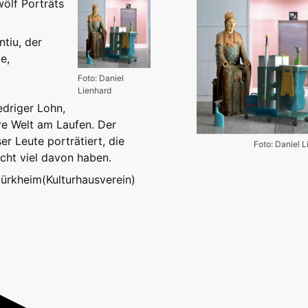
ölf Porträts
ntiu, der
e,
o
Foto: Daniel
Lienhard
edriger Lohn,
re Welt am Laufen. Der
ser Leute porträtiert, die
Foto: Daniel 
cht viel davon haben.
türkheim(Kulturhausverein)