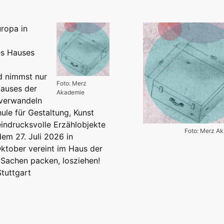
ropa in
es Hauses
nd nimmst nur
Foto: Merz
Hauses der
Akademie
verwandeln
le für Gestaltung, Kunst
eindrucksvolle Erzählobjekte
Foto: Merz A
m 27. Juli 2026 in
Oktober vereint im Haus der
Sachen packen, losziehen!
tuttgart