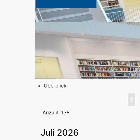
Überblick
Stadtbibliothek am Mailänder Platz
1
Erwachsene
Jugend | Freizeit
Kinder | Fr
Stadtteilbibliotheken
Anzahl: 138
Erwachsene
Jugend | Freizeit
Kinder | Fr
Podcast
Juli 2026