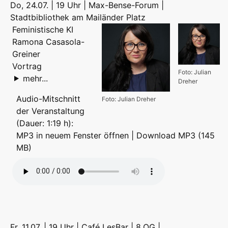
Do, 24.07. | 19 Uhr | Max-Bense-Forum |
Stadtbibliothek am Mailänder Platz
Feministische KI
Ramona Casasola-
Greiner
Vortrag
Foto: Julian
mehr...
Dreher
Audio-Mitschnitt
Foto: Julian Dreher
der Veranstaltung
(Dauer: 1:19 h):
MP3 in neuem Fenster öffnen
|
Download MP3 (145
MB)
Fr, 11.07. | 19 Uhr | Café LesBar | 8.OG |