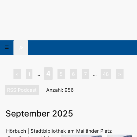
🔎
4
<
1
...
5
6
7
...
48
>
RSS Podcast
Anzahl: 956
September 2025
Hörbuch | Stadtbibliothek am Mailänder Platz