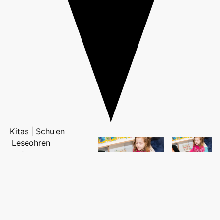
Kitas | Schulen
Leseohren
aufgeklappt - Eine
Geschichte nur für
dich!
Foto: Robert
mehr...
Thiele
Foto: Robert Thiele